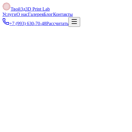
Твой3д
3D Print Lab
Услуги
О нас
Галерея
Блог
Контакты
+7 (993) 630-70-48
Рассчитать
Под задачу