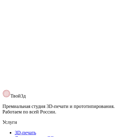
Telegram
@Tvoy3d
Открыть карту
Твой3д
Премиальная студия 3D-печати и прототипирования.
Работаем по всей России.
Услуги
3D-печать