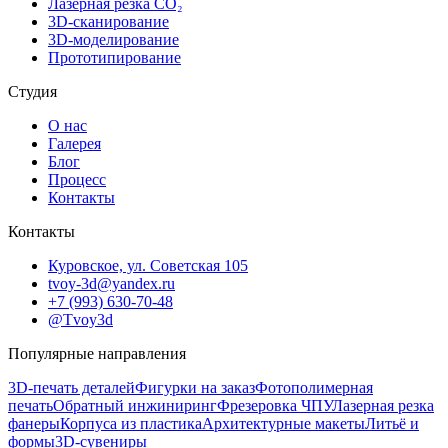
Лазерная резка CO₂
3D-сканирование
3D-моделирование
Прототипирование
Студия
О нас
Галерея
Блог
Процесс
Контакты
Контакты
Куровское, ул. Советская 105
tvoy-3d@yandex.ru
+7 (993) 630-70-48
@Tvoy3d
Популярные направления
3D-печать деталей
Фигурки на заказ
Фотополимерная
печать
Обратный инжиниринг
Фрезеровка ЧПУ
Лазерная резка
фанеры
Корпуса из пластика
Архитектурные макеты
Литьё и
формы
3D-сувениры