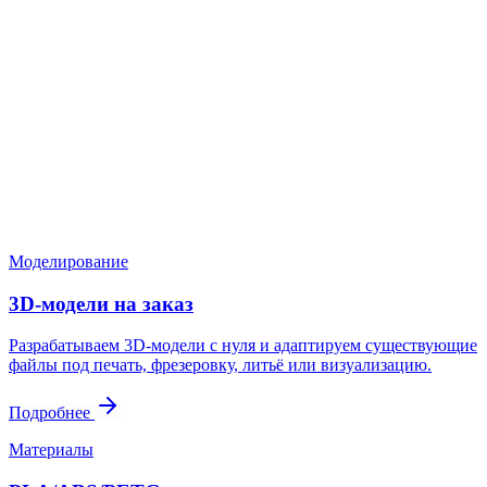
Нужен расчёт по задаче?
Пришлите файл, фото, чертёж или описание. Мы проверим
задачу, подберём технологию и вернёмся с ориентиром по
цене и сроку.
Написать в Telegram
Оставить заявку
Моделирование
3D-модели на заказ
Разрабатываем 3D-модели с нуля и адаптируем существующие
файлы под печать, фрезеровку, литьё или визуализацию.
Подробнее
Материалы