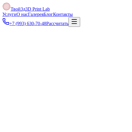
Твой3д
3D Print Lab
Услуги
О нас
Галерея
Блог
Контакты
+7 (993) 630-70-48
Рассчитать
Под задачу