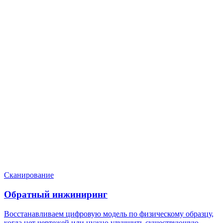
Нужен расчёт по задаче?
Пришлите файл, фото, чертёж или описание. Мы проверим
задачу, подберём технологию и вернёмся с ориентиром по
цене и сроку.
Написать в Telegram
Оставить заявку
Сканирование
Обратный инжиниринг
Восстанавливаем цифровую модель по физическому образцу,
когда нет чертежей или нужно улучшить существующую