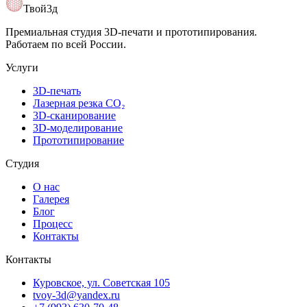
Открыть карту
Твой3д
Премиальная студия 3D-печати и прототипирования.
Работаем по всей России.
Услуги
3D-печать
Лазерная резка CO₂
3D-сканирование
3D-моделирование
Прототипирование
Студия
О нас
Галерея
Блог
Процесс
Контакты
Контакты
Куровское, ул. Советская 105
tvoy-3d@yandex.ru