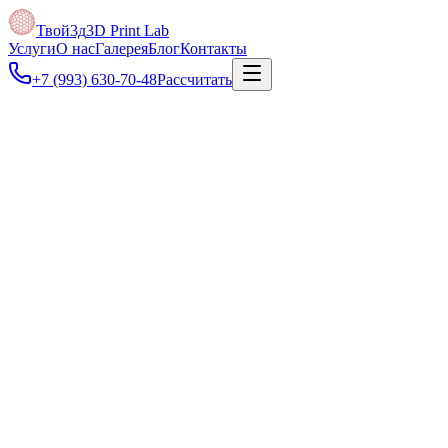
Твой3д
3D Print Lab
Услуги
О нас
Галерея
Блог
Контакты
+7 (993) 630-70-48
Рассчитать
Под задачу