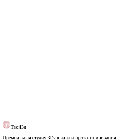
+7 (993) 630-70-48
Telegram
@Tvoy3d
Открыть карту
Твой3д
Премиальная студия 3D-печати и прототипирования.