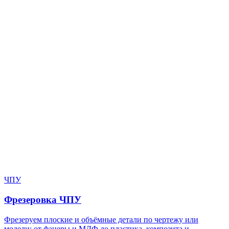
Нужен расчёт по задаче?
Пришлите файл, фото, чертёж или описание. Мы проверим
задачу, подберём технологию и вернёмся с ориентиром по
цене и сроку.
Написать в Telegram
Оставить заявку
ЧПУ
Фрезеровка ЧПУ
Фрезеруем плоские и объёмные детали по чертежу или
модели: от фанеры и МДФ до пластика, композита и