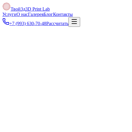
Твой3д
3D Print Lab
Услуги
О нас
Галерея
Блог
Контакты
+7 (993) 630-70-48
Рассчитать
Под задачу