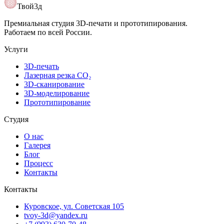
Открыть карту
Твой3д
Премиальная студия 3D-печати и прототипирования.
Работаем по всей России.
Услуги
3D-печать
Лазерная резка CO₂
3D-сканирование
3D-моделирование
Прототипирование
Студия
О нас
Галерея
Блог
Процесс
Контакты
Контакты
Куровское, ул. Советская 105
tvoy-3d@yandex.ru