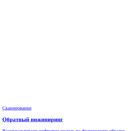
Нужен расчёт по задаче?
Пришлите файл, фото, чертёж или описание. Мы проверим
задачу, подберём технологию и вернёмся с ориентиром по
цене и сроку.
Написать в Telegram
Оставить заявку
Сканирование
Обратный инжиниринг
Восстанавливаем цифровую модель по физическому образцу,