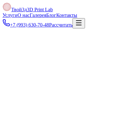
Твой3д
3D Print Lab
Услуги
О нас
Галерея
Блог
Контакты
+7 (993) 630-70-48
Рассчитать
Под задачу