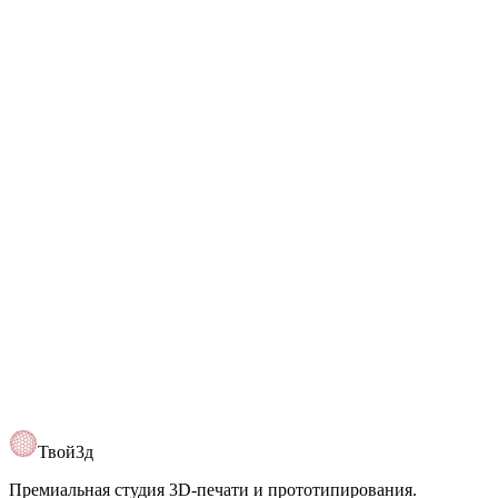
+7 (993) 630-70-48
Telegram
@Tvoy3d
Открыть карту
Твой3д
Премиальная студия 3D-печати и прототипирования.