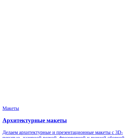
Нужен расчёт по задаче?
Пришлите файл, фото, чертёж или описание. Мы проверим
задачу, подберём технологию и вернёмся с ориентиром по
цене и сроку.
Написать в Telegram
Оставить заявку
Макеты
Архитектурные макеты
Делаем архитектурные и презентационные макеты с 3D-
печатью, лазерной резкой, фрезеровкой и ручной сборкой.