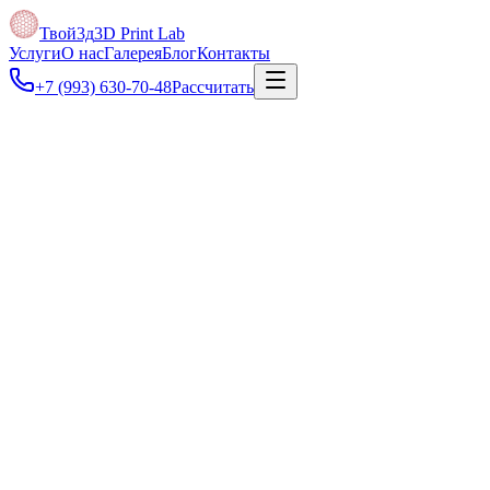
Твой3д
3D Print Lab
Услуги
О нас
Галерея
Блог
Контакты
+7 (993) 630-70-48
Рассчитать
Под задачу