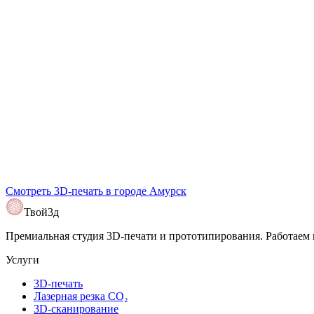
Telegram
@Tvoy3d
Смотреть 3D-печать в
городе Амурск
Открыть карту
Твой3д
Премиальная студия 3D-печати и прототипирования. Работаем 
Услуги
3D-печать
Лазерная резка CO₂
3D-сканирование