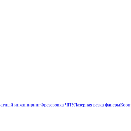
атный инжиниринг
Фрезеровка ЧПУ
Лазерная резка фанеры
Корп