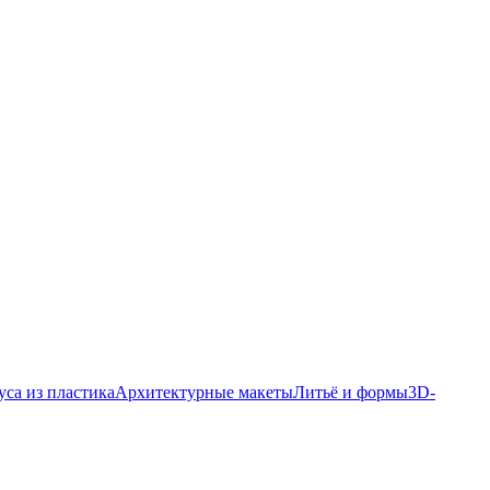
уса из пластика
Архитектурные макеты
Литьё и формы
3D-