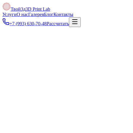
Твой3д
3D Print Lab
Услуги
О нас
Галерея
Блог
Контакты
+7 (993) 630-70-48
Рассчитать