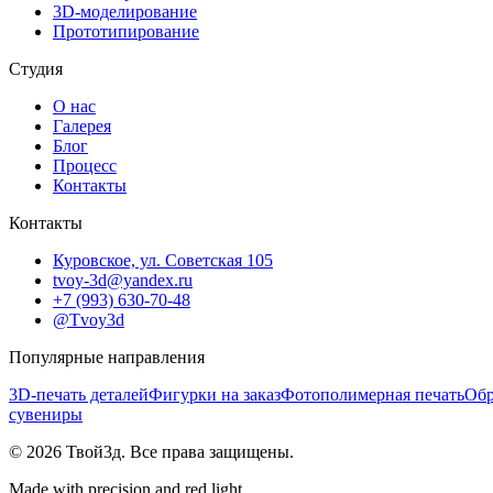
3D-моделирование
Прототипирование
Студия
О нас
Галерея
Блог
Процесс
Контакты
Контакты
Куровское, ул. Советская 105
tvoy-3d@yandex.ru
+7 (993) 630-70-48
@Tvoy3d
Популярные направления
3D-печать деталей
Фигурки на заказ
Фотополимерная печать
Обр
сувениры
©
2026
Твой3д. Все права защищены.
Made with precision and red light.