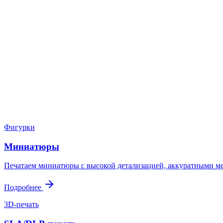
Нужен расчёт по задаче?
Пришлите файл, фото, чертёж или описание. Мы проверим задач
Написать в Telegram
Оставить заявку
Фигурки
Миниатюры
Печатаем миниатюры с высокой детализацией, аккуратными ме
Подробнее
3D-печать