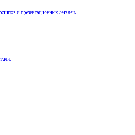
тотипов и презентационных деталей.
тали.