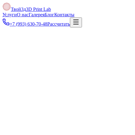
Твой3д
3D Print Lab
Услуги
О нас
Галерея
Блог
Контакты
+7 (993) 630-70-48
Рассчитать
Под задачу
Подскажем, нужна ли 3D-модель, 3D-сканирование или можно 