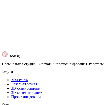
@Tvoy3d
Открыть карту
Твой3д
Премиальная студия 3D-печати и прототипирования. Работаем 
Услуги
3D-печать
Лазерная резка CO₂
3D-сканирование
3D-моделирование
Прототипирование
Студия