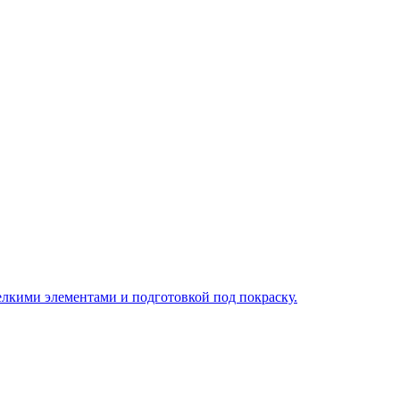
у, подберём технологию и вернёмся с ориентиром по цене и сро
лкими элементами и подготовкой под покраску.