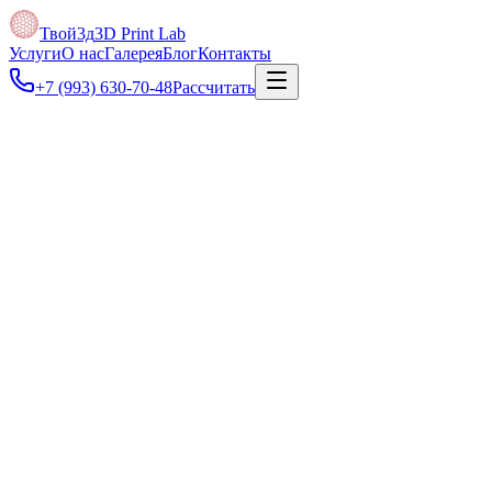
Твой3д
3D Print Lab
Услуги
О нас
Галерея
Блог
Контакты
+7 (993) 630-70-48
Рассчитать
Под задачу
Можно быстро напечатать несколько версий детали, сравнить