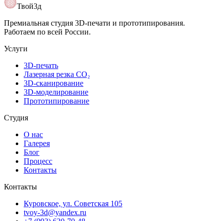
Открыть карту
Твой3д
Премиальная студия 3D-печати и прототипирования.
Работаем по всей России.
Услуги
3D-печать
Лазерная резка CO₂
3D-сканирование
3D-моделирование
Прототипирование
Студия
О нас
Галерея
Блог
Процесс
Контакты
Контакты
Куровское, ул. Советская 105
tvoy-3d@yandex.ru