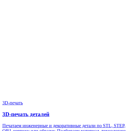
Нужен расчёт по задаче?
Пришлите файл, фото, чертёж или описание. Мы проверим
задачу, подберём технологию и вернёмся с ориентиром по
цене и сроку.
Написать в Telegram
Оставить заявку
3D-печать
3D-печать деталей
Печатаем инженерные и декоративные детали по STL, STEP,
OBJ, чертежу или образцу. Подбираем материал, технологию