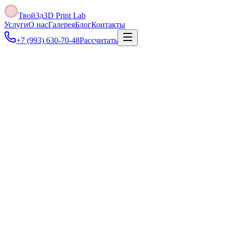
Твой3д
3D Print Lab
Услуги
О нас
Галерея
Блог
Контакты
+7 (993) 630-70-48
Рассчитать
Под задачу