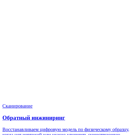
Нужен расчёт по задаче?
Пришлите файл, фото, чертёж или описание. Мы проверим
задачу, подберём технологию и вернёмся с ориентиром по
цене и сроку.
Написать в Telegram
Оставить заявку
Сканирование
Обратный инжиниринг
Восстанавливаем цифровую модель по физическому образцу,
когда нет чертежей или нужно улучшить существующую