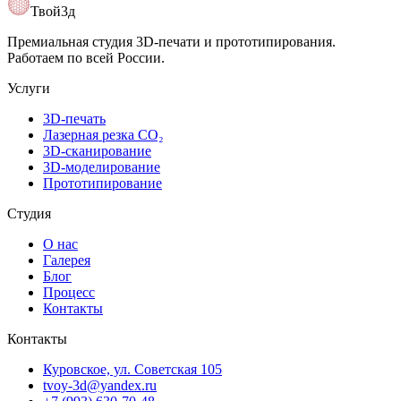
Открыть карту
Твой3д
Премиальная студия 3D-печати и прототипирования.
Работаем по всей России.
Услуги
3D-печать
Лазерная резка CO₂
3D-сканирование
3D-моделирование
Прототипирование
Студия
О нас
Галерея
Блог
Процесс
Контакты
Контакты
Куровское, ул. Советская 105
tvoy-3d@yandex.ru