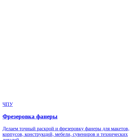
Нужен расчёт по задаче?
Пришлите файл, фото, чертёж или описание. Мы проверим
задачу, подберём технологию и вернёмся с ориентиром по
цене и сроку.
Написать в Telegram
Оставить заявку
ЧПУ
Фрезеровка фанеры
Делаем точный раскрой и фрезеровку фанеры для макетов,
корпусов, конструкций, мебели, сувениров и технических
деталей.