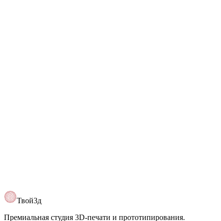
+7 (993) 630-70-48
Telegram
@Tvoy3d
Открыть карту
Твой3д
Премиальная студия 3D-печати и прототипирования.