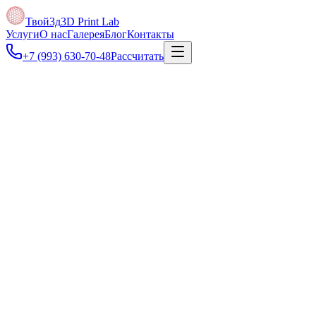
Твой3д
3D Print Lab
Услуги
О нас
Галерея
Блог
Контакты
+7 (993) 630-70-48
Рассчитать
Под задачу