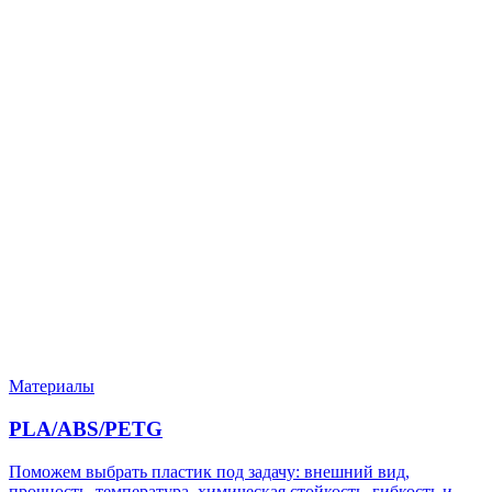
Нужен расчёт по задаче?
Пришлите файл, фото, чертёж или описание. Мы проверим
задачу, подберём технологию и вернёмся с ориентиром по
цене и сроку.
Написать в Telegram
Оставить заявку
Материалы
PLA/ABS/PETG
Поможем выбрать пластик под задачу: внешний вид,
прочность, температура, химическая стойкость, гибкость и