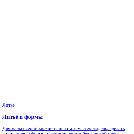
Нужен расчёт по задаче?
Пришлите файл, фото, чертёж или описание. Мы проверим
задачу, подберём технологию и вернёмся с ориентиром по
цене и сроку.
Написать в Telegram
Оставить заявку
Литьё
Литьё и формы
Для малых серий можно напечатать мастер-модель, сделать
силиконовую форму и отливать копии без дорогой пресс-