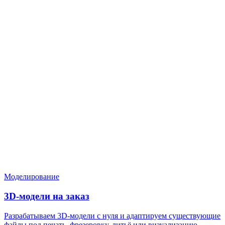
Нужен расчёт по задаче?
Пришлите файл, фото, чертёж или описание. Мы проверим
задачу, подберём технологию и вернёмся с ориентиром по
цене и сроку.
Написать в Telegram
Оставить заявку
Моделирование
3D-модели на заказ
Разрабатываем 3D-модели с нуля и адаптируем существующие
файлы под печать, фрезеровку, литьё или визуализацию.