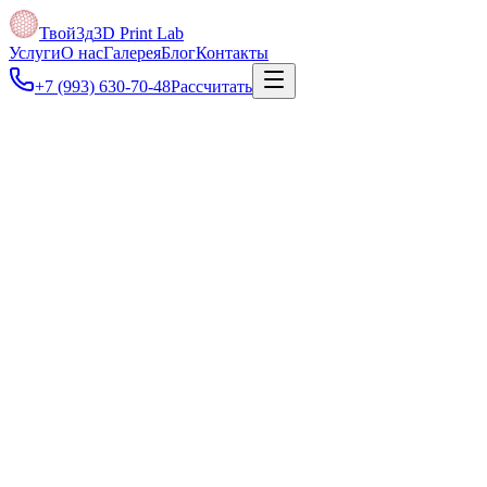
Твой3д
3D Print Lab
Услуги
О нас
Галерея
Блог
Контакты
+7 (993) 630-70-48
Рассчитать
Под задачу
Можно отправить фото, скан чертежа, PDF, DXF или размеры