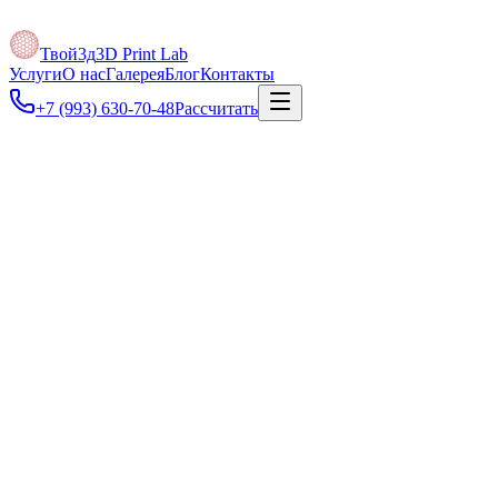
Твой3д
3D Print Lab
Услуги
О нас
Галерея
Блог
Контакты
+7 (993) 630-70-48
Рассчитать
от 7 ₽ / м.п.