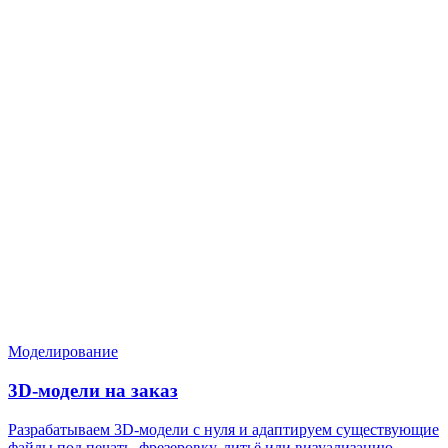
Нужен расчёт по задаче?
Пришлите файл, фото, чертёж или описание. Мы проверим
задачу, подберём технологию и вернёмся с ориентиром по
цене и сроку.
Написать в Telegram
Оставить заявку
Моделирование
3D-модели на заказ
Разрабатываем 3D-модели с нуля и адаптируем существующие
файлы под печать, фрезеровку, литьё или визуализацию.