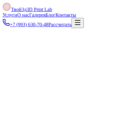
Твой3д
3D Print Lab
Услуги
О нас
Галерея
Блог
Контакты
+7 (993) 630-70-48
Рассчитать
Под задачу
Можно отправить фото, скан чертежа, PDF, DXF или размеры