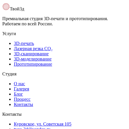
Открыть карту
Твой3д
Премиальная студия 3D-печати и прототипирования.
Работаем по всей России.
Услуги
3D-печать
Лазерная резка CO₂
3D-сканирование
3D-моделирование
Прототипирование
Студия
О нас
Галерея
Блог
Процесс
Контакты
Контакты
Куровское, ул. Советская 105