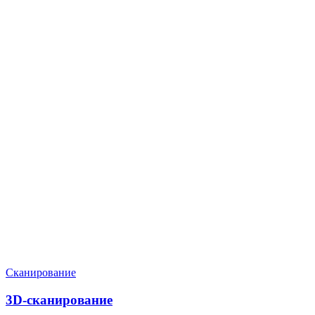
Нужен расчёт по задаче?
Пришлите файл, фото, чертёж или описание. Мы проверим
задачу, подберём технологию и вернёмся с ориентиром по
цене и сроку.
Написать в Telegram
Оставить заявку
Сканирование
3D-сканирование