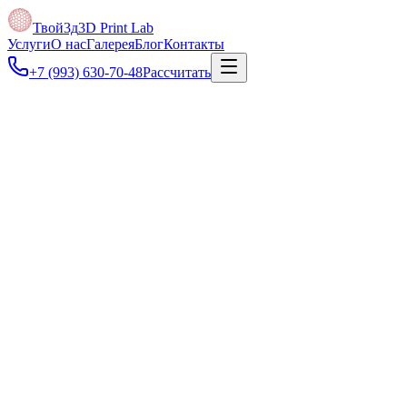
Твой3д
3D Print Lab
Услуги
О нас
Галерея
Блог
Контакты
+7 (993) 630-70-48
Рассчитать
Под задачу
Поможем подготовить файл, подобрать толщину фанеры и рассч