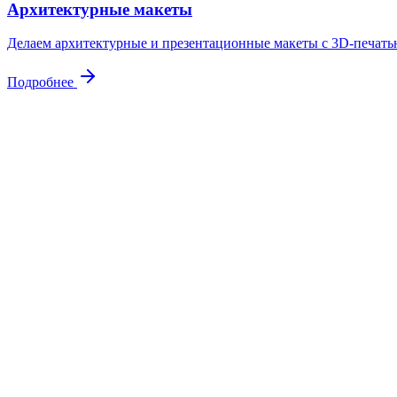
Архитектурные макеты
Делаем архитектурные и презентационные макеты с 3D-печатью
Подробнее
Контакты
Свяжитесь
с нами
Адрес
Куровское, ул. Советская 105
Почта