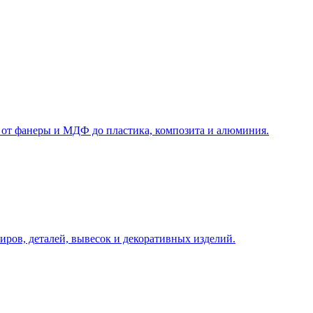
у, подберём технологию и вернёмся с ориентиром по цене и сро
 от фанеры и МДФ до пластика, композита и алюминия.
иров, деталей, вывесок и декоративных изделий.