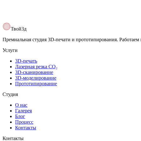
Открыть карту
Твой3д
Премиальная студия 3D-печати и прототипирования. Работаем 
Услуги
3D-печать
Лазерная резка CO₂
3D-сканирование
3D-моделирование
Прототипирование
Студия
О нас
Галерея
Блог
Процесс
Контакты
Контакты