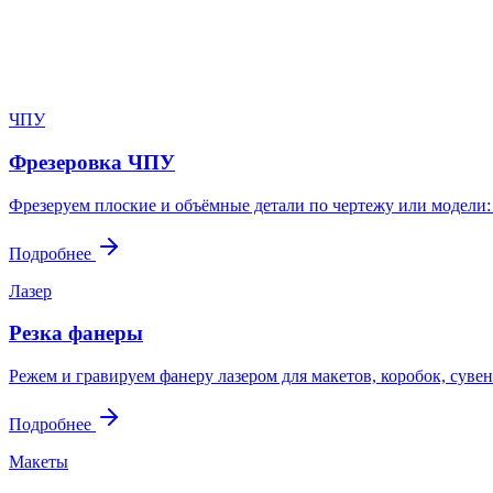
Пришлите файл, фото, чертёж или описание. Мы проверим задач
Написать в Telegram
Оставить заявку
ЧПУ
Фрезеровка ЧПУ
Фрезеруем плоские и объёмные детали по чертежу или модели:
Подробнее
Лазер
Резка фанеры
Режем и гравируем фанеру лазером для макетов, коробок, сувен
Подробнее
Макеты