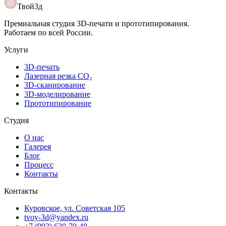
Открыть карту
Твой3д
Премиальная студия 3D-печати и прототипирования.
Работаем по всей России.
Услуги
3D-печать
Лазерная резка CO₂
3D-сканирование
3D-моделирование
Прототипирование
Студия
О нас
Галерея
Блог
Процесс
Контакты
Контакты
Куровское, ул. Советская 105
tvoy-3d@yandex.ru