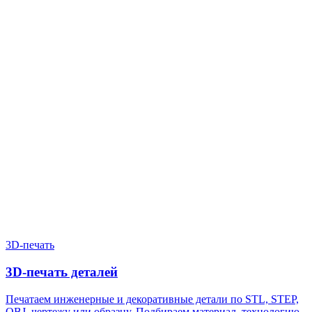
Нужен расчёт по задаче?
Пришлите файл, фото, чертёж или описание. Мы проверим
задачу, подберём технологию и вернёмся с ориентиром по
цене и сроку.
Написать в Telegram
Оставить заявку
3D-печать
3D-печать деталей
Печатаем инженерные и декоративные детали по STL, STEP,
OBJ, чертежу или образцу. Подбираем материал, технологию