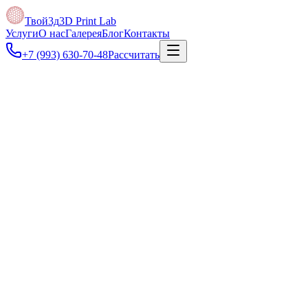
Твой3д
3D Print Lab
Услуги
О нас
Галерея
Блог
Контакты
+7 (993) 630-70-48
Рассчитать
Под задачу
Можно быстро напечатать несколько версий детали, сравнить