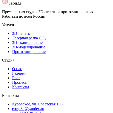
Открыть карту
Твой3д
Премиальная студия 3D-печати и прототипирования.
Работаем по всей России.
Услуги
3D-печать
Лазерная резка CO₂
3D-сканирование
3D-моделирование
Прототипирование
Студия
О нас
Галерея
Блог
Процесс
Контакты
Контакты
Куровское, ул. Советская 105
tvoy-3d@yandex.ru