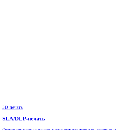
Нужен расчёт по задаче?
Пришлите файл, фото, чертёж или описание. Мы проверим
задачу, подберём технологию и вернёмся с ориентиром по
цене и сроку.
Написать в Telegram
Оставить заявку
3D-печать
SLA/DLP-печать
Фотополимерная печать подходит для точных, гладких и