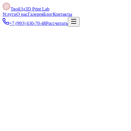
Твой3д
3D Print Lab
Услуги
О нас
Галерея
Блог
Контакты
+7 (993) 630-70-48
Рассчитать
Под задачу