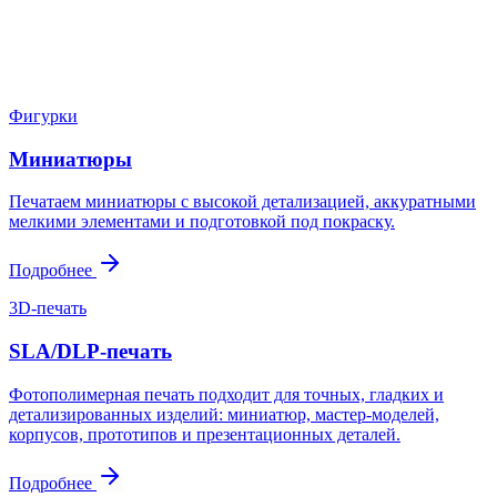
цене и сроку.
Написать в Telegram
Оставить заявку
Фигурки
Миниатюры
Печатаем миниатюры с высокой детализацией, аккуратными
мелкими элементами и подготовкой под покраску.
Подробнее
3D-печать
SLA/DLP-печать
Фотополимерная печать подходит для точных, гладких и
детализированных изделий: миниатюр, мастер-моделей,
корпусов, прототипов и презентационных деталей.
Подробнее