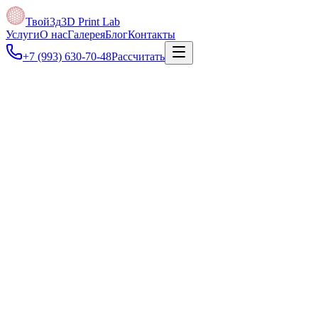
Твой3д
3D Print Lab
Услуги
О нас
Галерея
Блог
Контакты
+7 (993) 630-70-48
Рассчитать
Под задачу