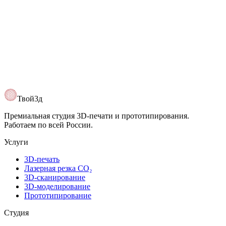
Открыть карту
Твой3д
Премиальная студия 3D-печати и прототипирования.
Работаем по всей России.
Услуги
3D-печать
Лазерная резка CO₂
3D-сканирование
3D-моделирование
Прототипирование
Студия