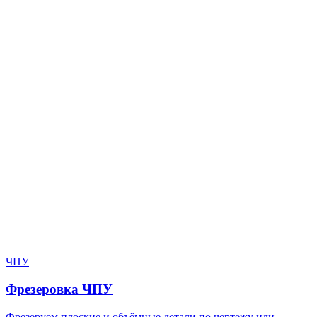
Нужен расчёт по задаче?
Пришлите файл, фото, чертёж или описание. Мы проверим
задачу, подберём технологию и вернёмся с ориентиром по
цене и сроку.
Написать в Telegram
Оставить заявку
ЧПУ
Фрезеровка ЧПУ
Фрезеруем плоские и объёмные детали по чертежу или