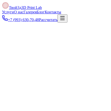
Твой3д
3D Print Lab
Услуги
О нас
Галерея
Блог
Контакты
+7 (993) 630-70-48
Рассчитать
Под задачу