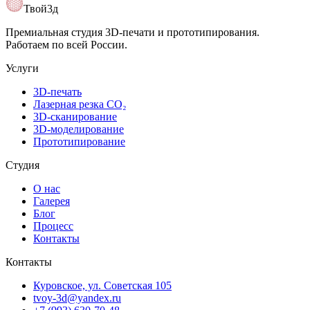
Открыть карту
Твой3д
Премиальная студия 3D-печати и прототипирования.
Работаем по всей России.
Услуги
3D-печать
Лазерная резка CO₂
3D-сканирование
3D-моделирование
Прототипирование
Студия
О нас
Галерея
Блог
Процесс
Контакты
Контакты
Куровское, ул. Советская 105
tvoy-3d@yandex.ru