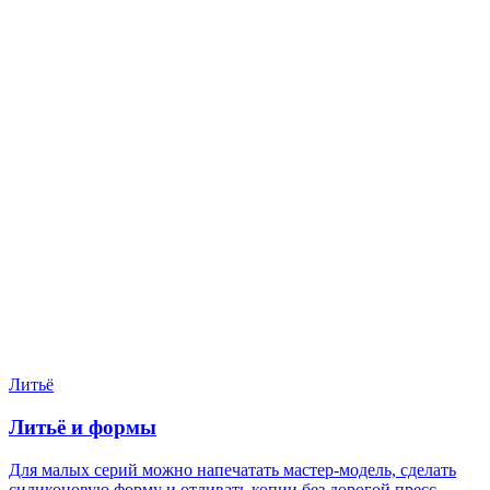
Нужен расчёт по задаче?
Пришлите файл, фото, чертёж или описание. Мы проверим
задачу, подберём технологию и вернёмся с ориентиром по
цене и сроку.
Написать в Telegram
Оставить заявку
Литьё
Литьё и формы
Для малых серий можно напечатать мастер-модель, сделать
силиконовую форму и отливать копии без дорогой пресс-