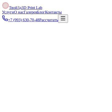
Твой3д
3D Print Lab
Услуги
О нас
Галерея
Блог
Контакты
+7 (993) 630-70-48
Рассчитать
Под задачу
Поможем проверить конструкцию до запуска оснастки, чтобы