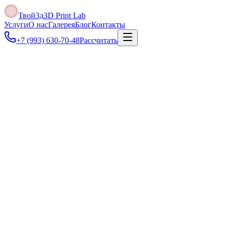
Твой3д
3D Print Lab
Услуги
О нас
Галерея
Блог
Контакты
+7 (993) 630-70-48
Рассчитать
Под задачу