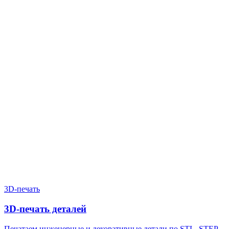
Нужен расчёт по задаче?
Пришлите файл, фото, чертёж или описание. Мы проверим
задачу, подберём технологию и вернёмся с ориентиром по
цене и сроку.
Написать в Telegram
Оставить заявку
3D-печать
3D-печать деталей
Печатаем инженерные и декоративные детали по STL, STEP,