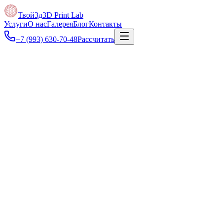
Твой3д
3D Print Lab
Услуги
О нас
Галерея
Блог
Контакты
+7 (993) 630-70-48
Рассчитать
Под задачу