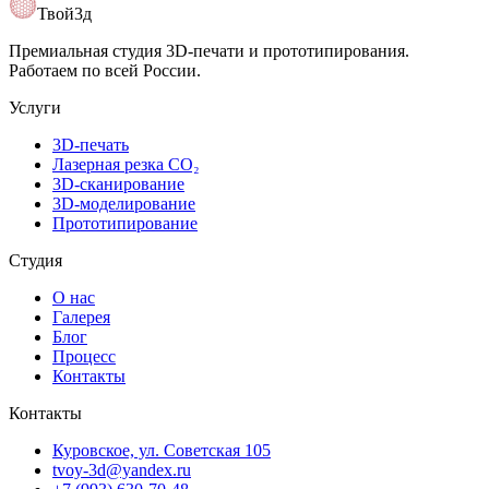
Открыть карту
Твой3д
Премиальная студия 3D-печати и прототипирования.
Работаем по всей России.
Услуги
3D-печать
Лазерная резка CO₂
3D-сканирование
3D-моделирование
Прототипирование
Студия
О нас
Галерея
Блог
Процесс
Контакты
Контакты
Куровское, ул. Советская 105
tvoy-3d@yandex.ru