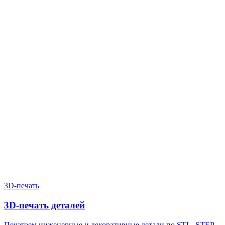
Нужен расчёт по задаче?
Пришлите файл, фото, чертёж или описание. Мы проверим
задачу, подберём технологию и вернёмся с ориентиром по
цене и сроку.
Написать в Telegram
Оставить заявку
3D-печать
3D-печать деталей
Печатаем инженерные и декоративные детали по STL, STEP,