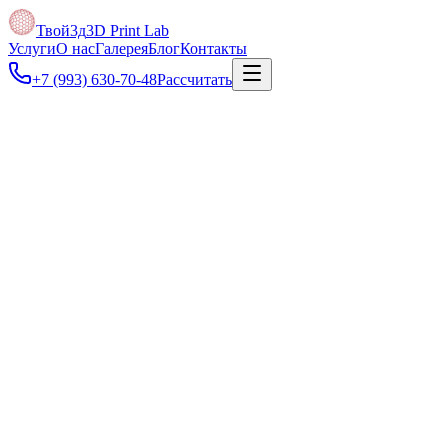
Твой3д
3D Print Lab
Услуги
О нас
Галерея
Блог
Контакты
+7 (993) 630-70-48
Рассчитать
Под задачу
Уточним требования к материалу, точности, назначению модели