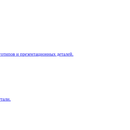
ку.
тотипов и презентационных деталей.
тали.