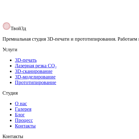
Открыть карту
Твой3д
Премиальная студия 3D-печати и прототипирования. Работаем 
Услуги
3D-печать
Лазерная резка CO₂
3D-сканирование
3D-моделирование
Прототипирование
Студия
О нас
Галерея
Блог
Процесс
Контакты
Контакты