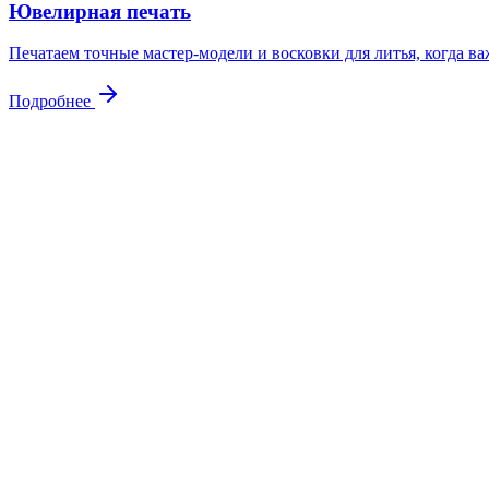
Ювелирная печать
Печатаем точные мастер-модели и восковки для литья, когда в
Подробнее
Контакты
Свяжитесь
с нами
Адрес
Куровское, ул. Советская 105
Почта