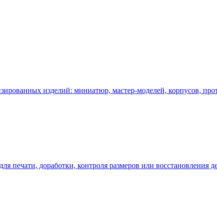
у, подберём технологию и вернёмся с ориентиром по цене и сро
изированных изделий: миниатюр, мастер-моделей, корпусов, про
ля печати, доработки, контроля размеров или восстановления де