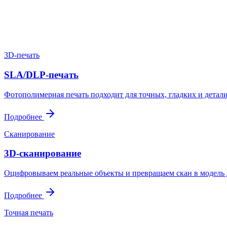
Пришлите файл, фото, чертёж или описание. Мы проверим задач
Написать в Telegram
Оставить заявку
3D-печать
SLA/DLP-печать
Фотополимерная печать подходит для точных, гладких и детал
Подробнее
Сканирование
3D-сканирование
Оцифровываем реальные объекты и превращаем скан в модель д
Подробнее
Точная печать