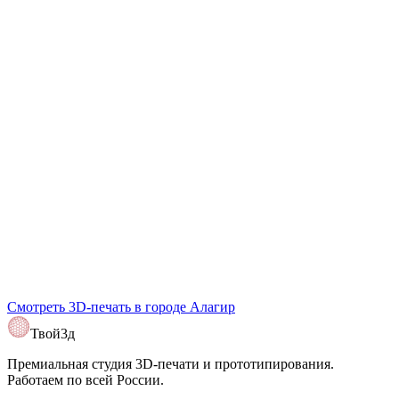
Telegram
@Tvoy3d
Смотреть 3D-печать в
городе Алагир
Открыть карту
Твой3д
Премиальная студия 3D-печати и прототипирования.
Работаем по всей России.