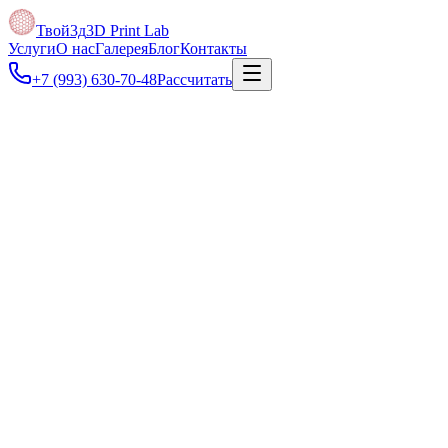
Твой3д
3D Print Lab
Услуги
О нас
Галерея
Блог
Контакты
+7 (993) 630-70-48
Рассчитать