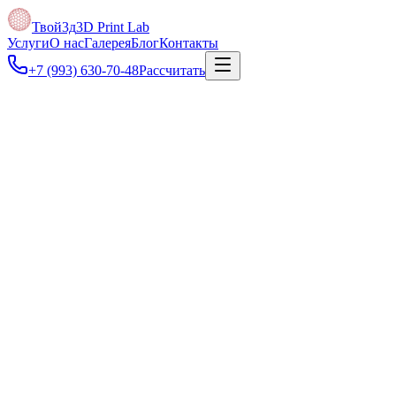
Твой3д
3D Print Lab
Услуги
О нас
Галерея
Блог
Контакты
+7 (993) 630-70-48
Рассчитать
Под задачу