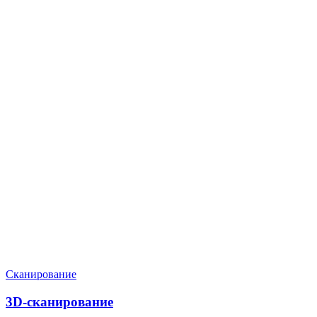
Нужен расчёт по задаче?
Пришлите файл, фото, чертёж или описание. Мы проверим
задачу, подберём технологию и вернёмся с ориентиром по
цене и сроку.
Написать в Telegram
Оставить заявку
Сканирование
3D-сканирование