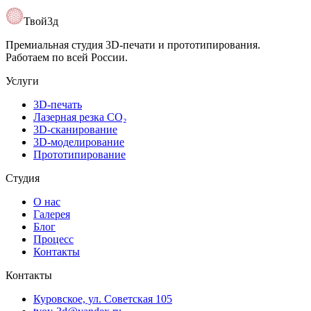
Открыть карту
Твой3д
Премиальная студия 3D-печати и прототипирования.
Работаем по всей России.
Услуги
3D-печать
Лазерная резка CO₂
3D-сканирование
3D-моделирование
Прототипирование
Студия
О нас
Галерея
Блог
Процесс
Контакты
Контакты
Куровское, ул. Советская 105