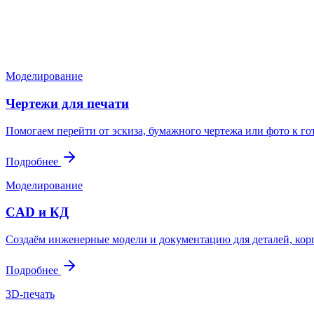
Пришлите файл, фото, чертёж или описание. Мы проверим задач
Написать в Telegram
Оставить заявку
Моделирование
Чертежи для печати
Помогаем перейти от эскиза, бумажного чертежа или фото к г
Подробнее
Моделирование
CAD и КД
Создаём инженерные модели и документацию для деталей, корп
Подробнее
3D-печать