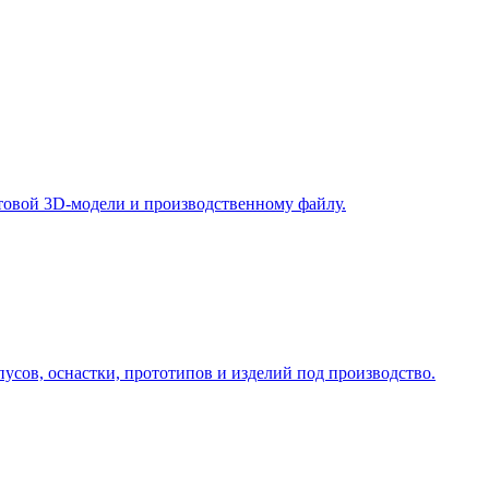
у, подберём технологию и вернёмся с ориентиром по цене и сро
отовой 3D-модели и производственному файлу.
усов, оснастки, прототипов и изделий под производство.