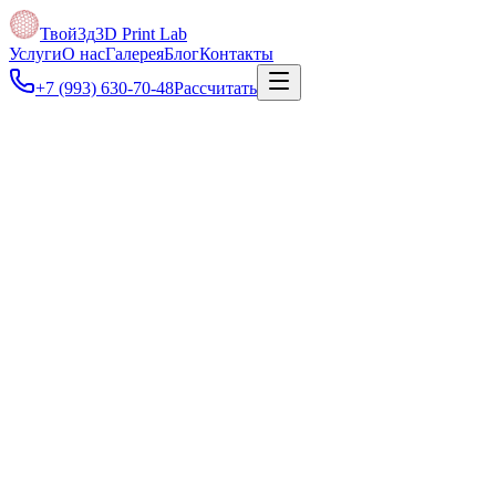
Твой3д
3D Print Lab
Услуги
О нас
Галерея
Блог
Контакты
+7 (993) 630-70-48
Рассчитать
Под задачу
Если есть только фото, эскиз или старая деталь, поможем превр