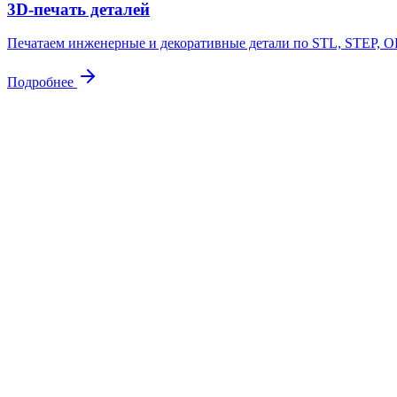
3D-печать деталей
Печатаем инженерные и декоративные детали по STL, STEP, OB
Подробнее
Контакты
Свяжитесь
с нами
Адрес
Куровское, ул. Советская 105
Почта