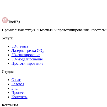
Открыть карту
Твой3д
Премиальная студия 3D-печати и прототипирования. Работаем 
Услуги
3D-печать
Лазерная резка CO₂
3D-сканирование
3D-моделирование
Прототипирование
Студия
О нас
Галерея
Блог
Процесс
Контакты
Контакты