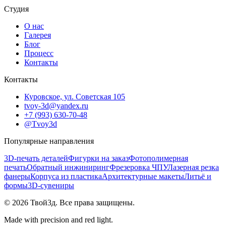
Студия
О нас
Галерея
Блог
Процесс
Контакты
Контакты
Куровское, ул. Советская 105
tvoy-3d@yandex.ru
+7 (993) 630-70-48
@Tvoy3d
Популярные направления
3D-печать деталей
Фигурки на заказ
Фотополимерная
печать
Обратный инжиниринг
Фрезеровка ЧПУ
Лазерная резка
фанеры
Корпуса из пластика
Архитектурные макеты
Литьё и
формы
3D-сувениры
©
2026
Твой3д. Все права защищены.
Made with precision and red light.