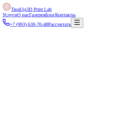
Твой3д
3D Print Lab
Услуги
О нас
Галерея
Блог
Контакты
+7 (993) 630-70-48
Рассчитать