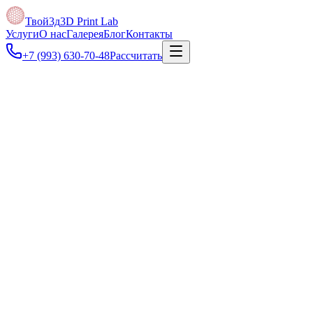
Твой3д
3D Print Lab
Услуги
О нас
Галерея
Блог
Контакты
+7 (993) 630-70-48
Рассчитать