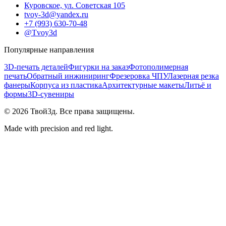
Куровское, ул. Советская 105
tvoy-3d@yandex.ru
+7 (993) 630-70-48
@Tvoy3d
Популярные направления
3D-печать деталей
Фигурки на заказ
Фотополимерная
печать
Обратный инжиниринг
Фрезеровка ЧПУ
Лазерная резка
фанеры
Корпуса из пластика
Архитектурные макеты
Литьё и
формы
3D-сувениры
©
2026
Твой3д. Все права защищены.
Made with precision and red light.