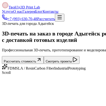
Твой3д
3D Print Lab
Услуги
О нас
Галерея
Блог
Контакты
+7 (993) 630-70-48
Рассчитать
3D-печать для города Адыгейск
3D-печать на заказ в городе Адыгейск
р
с доставкой готовых изделий
Профессиональная 3D-печать, прототипирование и моделирован
Рассчитать стоимость
Смотреть проекты
FDM
SLA / Resin
Carbon Fiber
Industrial
Prototyping
Scroll
Калькулятор
Умный расчёт
стоимости печати