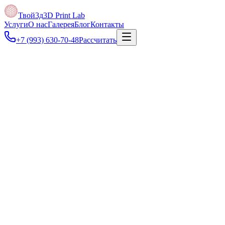
Твой3д
3D Print Lab
Услуги
О нас
Галерея
Блог
Контакты
+7 (993) 630-70-48
Рассчитать
Под задачу