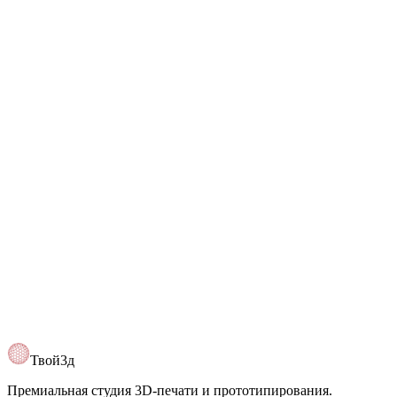
+7 (993) 630-70-48
Telegram
@Tvoy3d
Открыть карту
Твой3д
Премиальная студия 3D-печати и прототипирования.