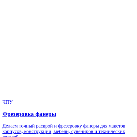
Нужен расчёт по задаче?
Пришлите файл, фото, чертёж или описание. Мы проверим
задачу, подберём технологию и вернёмся с ориентиром по
цене и сроку.
Написать в Telegram
Оставить заявку
ЧПУ
Фрезеровка фанеры
Делаем точный раскрой и фрезеровку фанеры для макетов,
корпусов, конструкций, мебели, сувениров и технических
деталей.