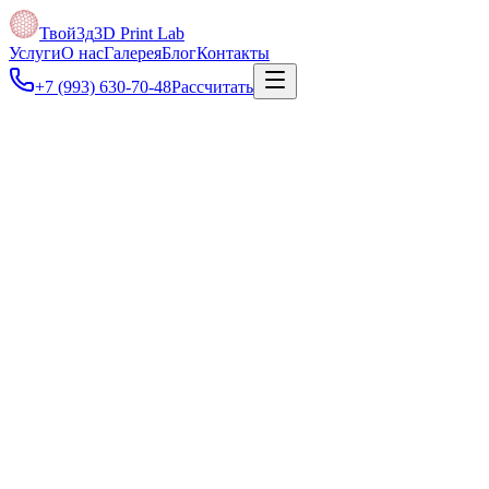
Твой3д
3D Print Lab
Услуги
О нас
Галерея
Блог
Контакты
+7 (993) 630-70-48
Рассчитать
Под задачу
Можно отправить макет или размеры — проверим файл и подг