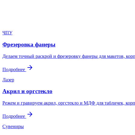
Пришлите файл, фото, чертёж или описание. Мы проверим задач
Написать в Telegram
Оставить заявку
ЧПУ
Фрезеровка фанеры
Делаем точный раскрой и фрезеровку фанеры для макетов, корп
Подробнее
Лазер
Акрил и оргстекло
Режем и гравируем акрил, оргстекло и МДФ для табличек, корп
Подробнее
Сувениры