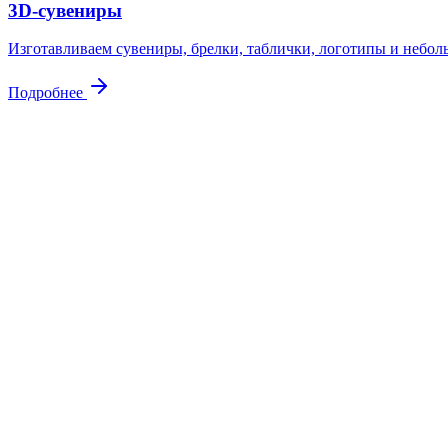
3D-сувениры
Изготавливаем сувениры, брелки, таблички, логотипы и небол
Подробнее
Контакты
Свяжитесь
с нами
Адрес
Куровское, ул. Советская 105
Почта