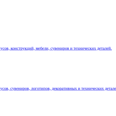
у, подберём технологию и вернёмся с ориентиром по цене и сро
усов, конструкций, мебели, сувениров и технических деталей.
усов, сувениров, логотипов, декоративных и технических детале