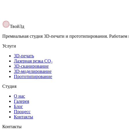
Открыть карту
Твой3д
Премиальная студия 3D-печати и прототипирования. Работаем 
Услуги
3D-печать
Лазерная резка CO₂
3D-сканирование
3D-моделирование
Прототипирование
Студия
О нас
Галерея
Блог
Процесс
Контакты
Контакты