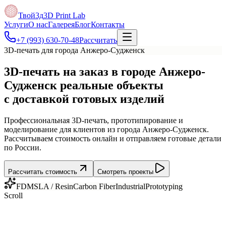
Твой3д
3D Print Lab
Услуги
О нас
Галерея
Блог
Контакты
+7 (993) 630-70-48
Рассчитать
3D-печать для города Анжеро-Судженск
3D-печать на заказ в городе Анжеро-
Судженск
реальные объекты
с доставкой готовых изделий
Профессиональная 3D-печать, прототипирование и
моделирование для клиентов из города Анжеро-Судженск.
Рассчитываем стоимость онлайн и отправляем готовые детали
по России.
Рассчитать стоимость
Смотреть проекты
FDM
SLA / Resin
Carbon Fiber
Industrial
Prototyping
Scroll
Калькулятор