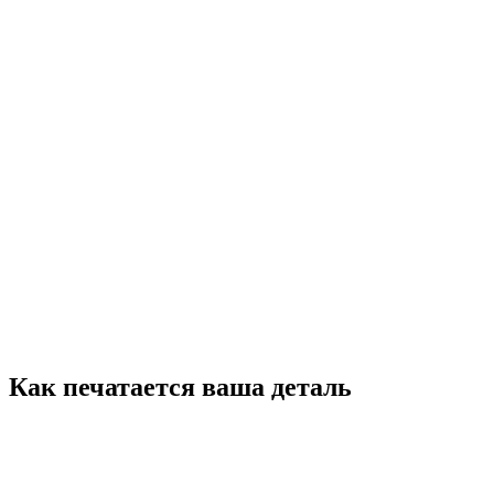
Износостойкий
Эластичный
Низкое трение
Material
Carbon
Жёсткость карбона
Минимальный вес
Премиум
Как печатается
ваша деталь
Загрузка
модели