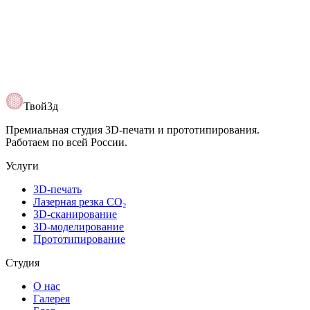
Открыть карту
Твой3д
Премиальная студия 3D-печати и прототипирования.
Работаем по всей России.
Услуги
3D-печать
Лазерная резка CO₂
3D-сканирование
3D-моделирование
Прототипирование
Студия
О нас
Галерея