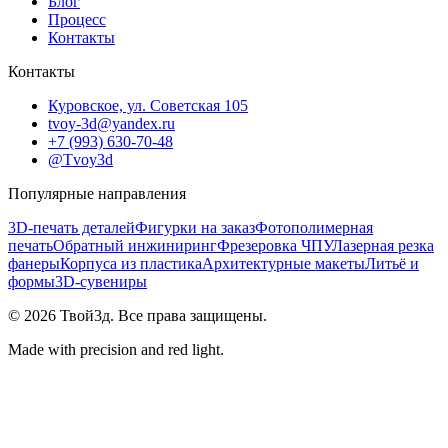
Блог
Процесс
Контакты
Контакты
Куровское, ул. Советская 105
tvoy-3d@yandex.ru
+7 (993) 630-70-48
@Tvoy3d
Популярные направления
3D-печать деталей
Фигурки на заказ
Фотополимерная
печать
Обратный инжиниринг
Фрезеровка ЧПУ
Лазерная резка
фанеры
Корпуса из пластика
Архитектурные макеты
Литьё и
формы
3D-сувениры
©
2026
Твой3д. Все права защищены.
Made with precision and red light.