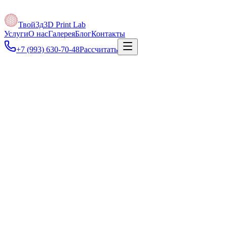
Твой3д
3D Print Lab
Услуги
О нас
Галерея
Блог
Контакты
+7 (993) 630-70-48
Рассчитать
от 3 000 ₽